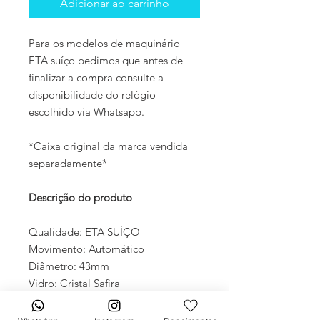
Adicionar ao carrinho
Para os modelos de maquinário
ETA suíço pedimos que antes de
finalizar a compra consulte a
disponibilidade do relógio
escolhido via Whatsapp.
*Caixa original da marca vendida
separadamente*
Descrição do produto
Qualidade: ETA SUÍÇO
Movimento: Automático
Diâmetro: 43mm
Vidro: Cristal Safira
Crono: 100 % funcional
Caixa: Aço inox