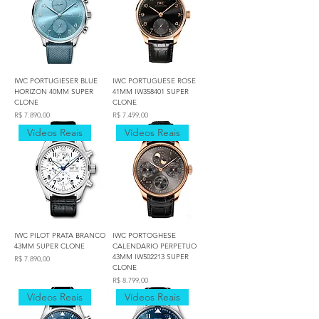
IWC PORTUGIESER BLUE
IWC PORTUGUESE ROSE
HORIZON 40MM SUPER
41MM IW358401 SUPER
CLONE
CLONE
Preço
Preço
R$ 7.890,00
R$ 7.499,00
Vídeos Reais
Vídeos Reais
IWC PILOT PRATA BRANCO
IWC PORTOGHESE
43MM SUPER CLONE
CALENDARIO PERPETUO
43MM IW502213 SUPER
Preço
R$ 7.890,00
CLONE
Preço
R$ 8.799,00
Vídeos Reais
Vídeos Reais