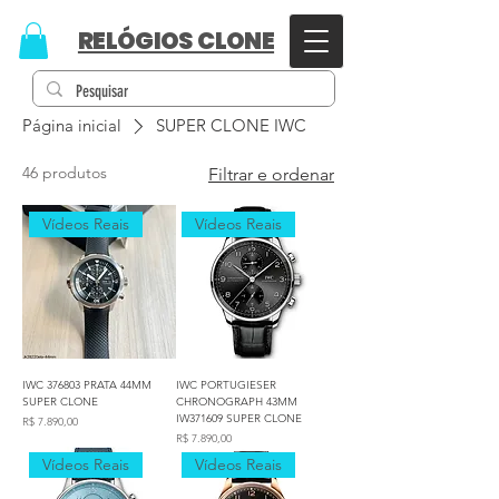
RELÓGIOS CLONE
Página inicial
SUPER CLONE IWC
46 produtos
Filtrar e ordenar
Vídeos Reais
Vídeos Reais
IWC 376803 PRATA 44MM
IWC PORTUGIESER
SUPER CLONE
CHRONOGRAPH 43MM
IW371609 SUPER CLONE
Preço
R$ 7.890,00
Preço
R$ 7.890,00
Vídeos Reais
Vídeos Reais