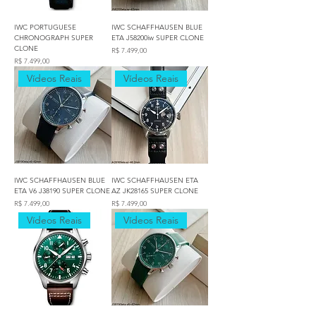
IWC PORTUGUESE
IWC SCHAFFHAUSEN BLUE
CHRONOGRAPH SUPER
ETA J58200iw SUPER CLONE
CLONE
Preço
R$ 7.499,00
Preço
R$ 7.499,00
Vídeos Reais
Vídeos Reais
IWC SCHAFFHAUSEN BLUE
IWC SCHAFFHAUSEN ETA
ETA V6 J38190 SUPER CLONE
AZ JK28165 SUPER CLONE
Preço
Preço
R$ 7.499,00
R$ 7.499,00
Vídeos Reais
Vídeos Reais