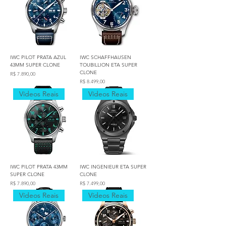
IWC PILOT PRATA AZUL
IWC SCHAFFHAUSEN
43MM SUPER CLONE
TOUBILLION ETA SUPER
CLONE
Preço
R$ 7.890,00
Preço
R$ 8.499,00
Vídeos Reais
Vídeos Reais
IWC PILOT PRATA 43MM
IWC INGENIEUR ETA SUPER
SUPER CLONE
CLONE
Preço
Preço
R$ 7.890,00
R$ 7.499,00
Vídeos Reais
Vídeos Reais