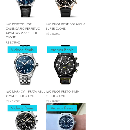
IWC PORTOGHESE
IWC PILOT ROSE BORRACHA
CALENDARIO PERPETUO
SUPER CLONE
43MM IW502213 SUPER
Preço
R$ 7.890,00
CLONE
Preço
R$ 8.799,00
Vídeos Reais
Vídeos Reais
IWC MARK XVIII PRATA AZUL
IWC PILOT PRETO 44MM
41MM SUPER CLONE
SUPER CLONE
Preço
Preço
R$ 7.199,00
R$ 7.890,00
Vídeos Reais
Vídeos Reais