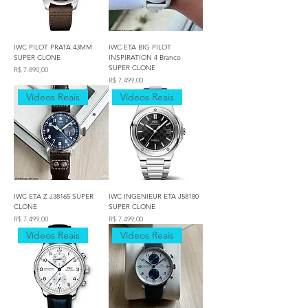
IWC PILOT PRATA 43MM
IWC ETA BIG PILOT
SUPER CLONE
INSPIRATION 4 Branco
SUPER CLONE
Preço
R$ 7.890,00
Preço
R$ 7.499,00
Vídeos Reais
Vídeos Reais
IWC ETA Z J38165 SUPER
IWC INGENIEUR ETA J58180
CLONE
SUPER CLONE
Preço
Preço
R$ 7.499,00
R$ 7.499,00
Vídeos Reais
Vídeos Reais