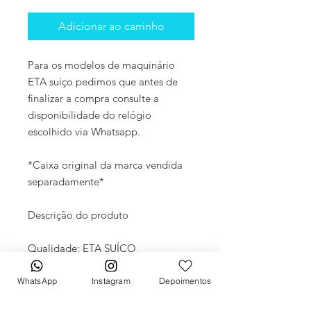
Adicionar ao carrinho
Para os modelos de maquinário
ETA suíço pedimos que antes de
finalizar a compra consulte a
disponibilidade do relógio
escolhido via Whatsapp.
*Caixa original da marca vendida
separadamente*
Descrição do produto
Qualidade: ETA SUÍÇO
Movimento: Automático
Diâmetro: 41mm
WhatsApp
Instagram
Depoimentos
Vidro: Cristal Safira