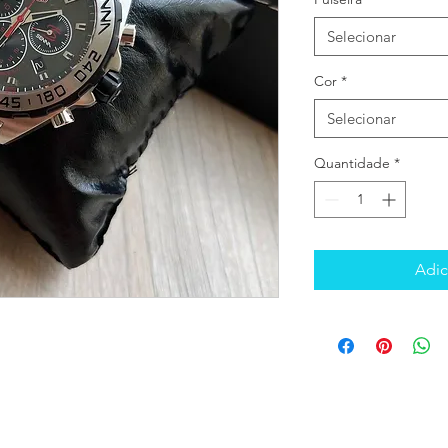
Selecionar
Cor
*
Selecionar
Quantidade
*
Adic