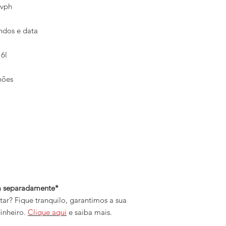
 vph
ndos e data
16l
nhões
da separadamente*
r? Fique tranquilo, garantimos a sua
inheiro.
Clique aqui
e saiba mais.