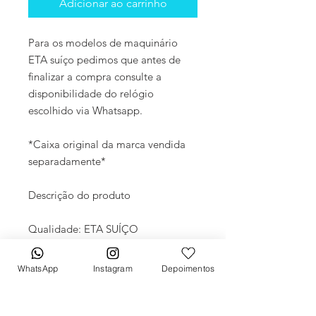
Adicionar ao carrinho
Para os modelos de maquinário
ETA suíço pedimos que antes de
finalizar a compra consulte a
disponibilidade do relógio
escolhido via Whatsapp.
*Caixa original da marca vendida
separadamente*
Descrição do produto
Qualidade: ETA SUÍÇO
Movimento: Automático
Diâmetro: 43mm
WhatsApp
Instagram
Depoimentos
Vidro: Cristal Safira
Crono: 100 % funcional
Caixa: Aço inox