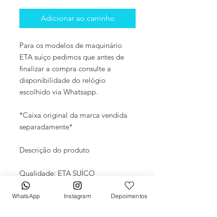
Adicionar ao carrinho
Para os modelos de maquinário
ETA suíço pedimos que antes de
finalizar a compra consulte a
disponibilidade do relógio
escolhido via Whatsapp.
*Caixa original da marca vendida
separadamente*
Descrição do produto
Qualidade: ETA SUÍÇO
Movimento: Automático
Diâmetro: 40mm
WhatsApp
Instagram
Depoimentos
Vidro: Cristal Safira