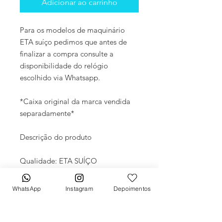
Adicionar ao carrinho
Para os modelos de maquinário
ETA suíço pedimos que antes de
finalizar a compra consulte a
disponibilidade do relógio
escolhido via Whatsapp.
*Caixa original da marca vendida
separadamente*
Descrição do produto
Qualidade: ETA SUÍÇO
Movimento: Automático
Diâmetro: 40mm
WhatsApp
Instagram
Depoimentos
Vidro: Cristal Safira
Crono: 100 % funcional
Caixa: Aço inox