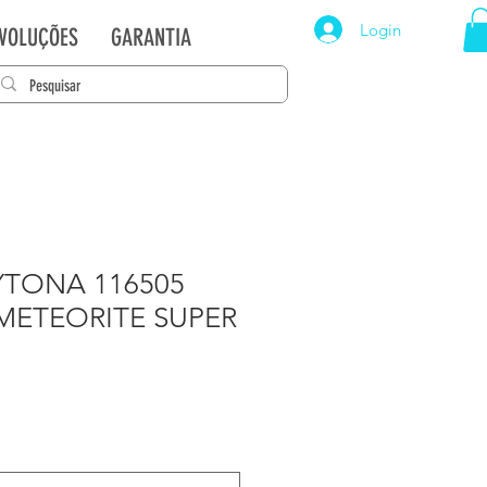
Login
EVOLUÇÕES
GARANTIA
YTONA 116505
METEORITE SUPER