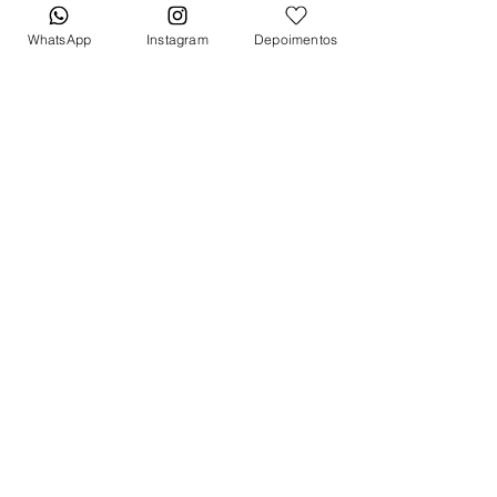
Aro
WhatsApp
Instagram
Depoimentos
Bezel de aço inoxidável canelado
Pulseira
Em couro
Fecho
Fecho Deployant
*Caixa original da marca vendida
separadamente*
Tem medo de comprar e não
gostar? Fique tranquilo, garantimos
a sua satisfação ou devolvemos o
seu dinheiro.
Clique aqui
e saiba
mais.
Quer receber lançamentos