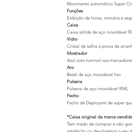
Movimento automático Super Cl
Funções
Exibição de horas, minutos e se
Caixa
Caixa sólida de aço inoxidável 9
Vidro
Cristal de safira à prova de arra
Mostrador
Azul com luminol nos marcadores
Aro
Bezel de aço inoxidável liso
Pulseira
Pulseira de aço inoxidável 904L
Fecho
Fecho de Deployant de super qu
*Caixa original da marca vendi
Tem medo de comprar e não gosta
satisfação ou devolvemos o seu d