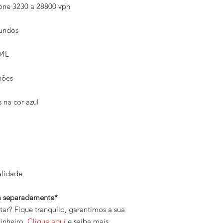
one 3230 a 28800 vph
gundos
04L
nhões
 na cor azul
alidade
da separadamente*
r? Fique tranquilo, garantimos a sua
inheiro.
Clique aqui
e saiba mais.