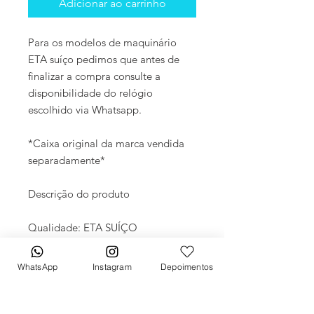
Adicionar ao carrinho
Para os modelos de maquinário
ETA suíço pedimos que antes de
finalizar a compra consulte a
disponibilidade do relógio
escolhido via Whatsapp.
*Caixa original da marca vendida
separadamente*
Descrição do produto
Qualidade: ETA SUÍÇO
Movimento: Automático
Diâmetro: 42mm
WhatsApp
Instagram
Depoimentos
Vidro: Cristal Safira
Crono: 100 % funcional
Caixa: PVD Carbono