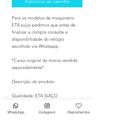
Adicionar ao carrinho
Para os modelos de maquinário
ETA suíço pedimos que antes de
finalizar a compra consulte a
disponibilidade do relógio
escolhido via Whatsapp.
*Caixa original da marca vendida
separadamente*
Descrição do produto
Qualidade: ETA SUÍÇO
Movimento: Automático
Diâmetro: 40mm
WhatsApp
Instagram
Depoimentos
Vidro: Cristal Safira
Crono: 100 % funcional
Caixa: Aço inox