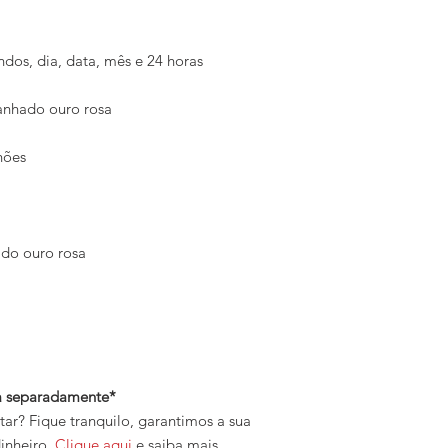
ndos, dia, data, mês e 24 horas
banhado ouro rosa
nhões
ado ouro rosa
da separadamente*
r? Fique tranquilo, garantimos a sua
inheiro.
Clique aqui
e saiba mais.