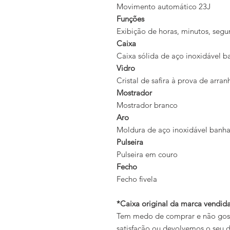
Movimento automático 23J
Funções
Exibição de horas, minutos, segu
Caixa
Caixa sólida de aço inoxidável 
Vidro
Cristal de safira à prova de arra
Mostrador
Mostrador branco
Aro
Moldura de aço inoxidável banh
Pulseira
Pulseira em couro
Fecho
Fecho fivela
*Caixa original da marca vendi
Tem medo de comprar e não gosta
satisfação ou devolvemos o seu d