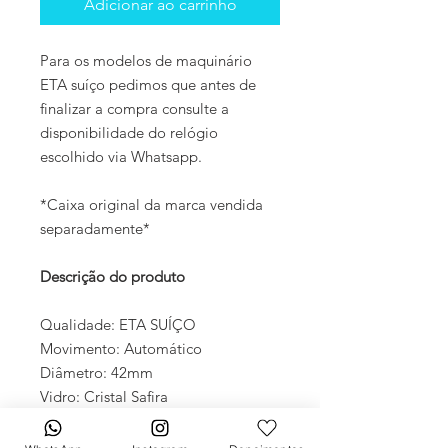
Adicionar ao carrinho
Para os modelos de maquinário
ETA suíço pedimos que antes de
finalizar a compra consulte a
disponibilidade do relógio
escolhido via Whatsapp.
*Caixa original da marca vendida
separadamente*
Descrição do produto
Qualidade: ETA SUÍÇO
Movimento: Automático
Diâmetro: 42mm
Vidro: Cristal Safira
Crono: 100 % funcional
Caixa: Aço inox