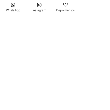
Mostrador azul com luminol
Aro
WhatsApp
Instagram
Depoimentos
Moldura de aço inoxidável
Pulseira
Pulseira em couro azul
Fecho
Fecho fivela
*Caixa original da marca vendida
separadamente*
Tem medo de comprar e não
gostar? Fique tranquilo, garantimos
a sua satisfação ou devolvemos o
seu dinheiro.
Clique aqui
e saiba
mais.
Quer receber lançamentos