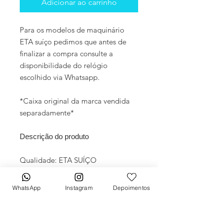
Adicionar ao carrinho
Para os modelos de maquinário
ETA suíço pedimos que antes de
finalizar a compra consulte a
disponibilidade do relógio
escolhido via Whatsapp.
*Caixa original da marca vendida
separadamente*
Descrição do produto
Qualidade: ETA SUÍÇO
Movimento: Automático
Diâmetro: 42mm
WhatsApp
Instagram
Depoimentos
Vidro: Cristal Safira
Crono: 100 % funcional
Caixa: Aço inox