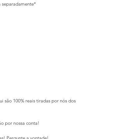
da separadamente*
ui são 100% reais tiradas por nós dos
o por nossa conta!
as! Pergunte a vontade!