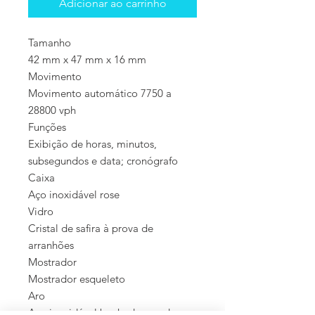
Adicionar ao carrinho
Tamanho
42 mm x 47 mm x 16 mm
Movimento
Movimento automático 7750 a
28800 vph
Funções
Exibição de horas, minutos,
subsegundos e data; cronógrafo
Caixa
Aço inoxidável rose
Vidro
Cristal de safira à prova de
arranhões
Mostrador
Mostrador esqueleto
Aro
Aço inoxidável banhado a pvd