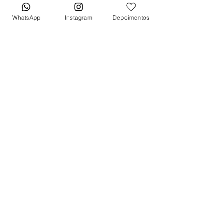
Pulseira
WhatsApp
Instagram
Depoimentos
Borracha azul
Fecho
Fecho deployant
*Caixa original da marca vendida
separadamente*
*Caixa original da marca vendida
separadamente*
Tem medo de comprar e não
gostar? Fique tranquilo, garantimos
a sua satisfação ou devolvemos o
seu dinheiro. Clique aqui e saiba
mais.
Quer receber lançamentos