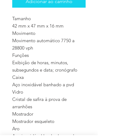
Adicionar ao carrinho
Tamanho
42 mm x 47 mm x 16 mm
Movimento
Movimento automático 7750 a
28800 vph
Funções
Exibição de horas, minutos,
subsegundos e data; cronógrafo
Caixa
Aço inoxidável banhado a pvd
Vidro
Cristal de safira à prova de
arranhões
Mostrador
Mostrador esqueleto
Aro
Aço inoxidável banhado a pvd