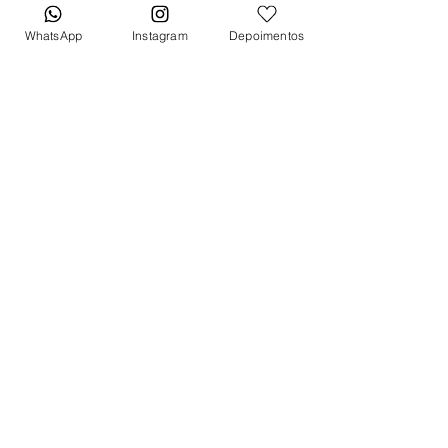
Pulseira
WhatsApp
Instagram
Depoimentos
Borracha preta
Fecho
Fecho deployant
*Caixa original da marca vendida
separadamente*
*Caixa original da marca vendida
separadamente*
Tem medo de comprar e não
gostar? Fique tranquilo, garantimos
a sua satisfação ou devolvemos o
seu dinheiro. Clique aqui e saiba
mais.
Quer receber lançamentos