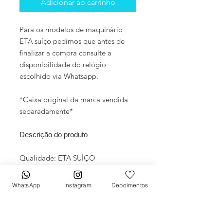
Adicionar ao carrinho
Para os modelos de maquinário
ETA suíço pedimos que antes de
finalizar a compra consulte a
disponibilidade do relógio
escolhido via Whatsapp.
*Caixa original da marca vendida
separadamente*
Descrição do produto
Qualidade: ETA SUÍÇO
Movimento: Automático
Diâmetro: 45mm
WhatsApp
Instagram
Depoimentos
Vidro: Cristal Safira
Crono: 100 % funcional
Caixa: Aço inox