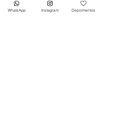
Aro
WhatsApp
Instagram
Depoimentos
Besel aço inoxidável PVD
Pulseira
Nylon
Fecho
Fecho Deployant
*Caixa original da marca vendida
separadamente*
Tem medo de comprar e não
gostar? Fique tranquilo, garantimos
a sua satisfação ou devolvemos o
seu dinheiro.
Clique aqui
e saiba
mais.
Quer receber lançamentos