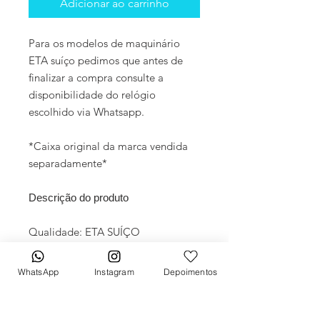
Adicionar ao carrinho
Para os modelos de maquinário
ETA suíço pedimos que antes de
finalizar a compra consulte a
disponibilidade do relógio
escolhido via Whatsapp.
*Caixa original da marca vendida
separadamente*
Descrição do produto
Qualidade: ETA SUÍÇO
Movimento: Automático
Diâmetro: 40mm
WhatsApp
Instagram
Depoimentos
Vidro: Cristal Safira
Crono: 100 % funcional
Caixa: Aço inox