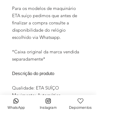
Para os modelos de maquinário
ETA suíço pedimos que antes de
finalizar a compra consulte a
disponibilidade do relógio
escolhido via Whatsapp.
*Caixa original da marca vendida
separadamente*
Descrição do produto
Qualidade: ETA SUÍÇO
Movimento: Automático
Diâmetro: 40mm
WhatsApp
Instagram
Depoimentos
Vidro: Cristal Safira
Crono: 100 % funcional
Caixa: Aço inox
Pulseira: Aço inox