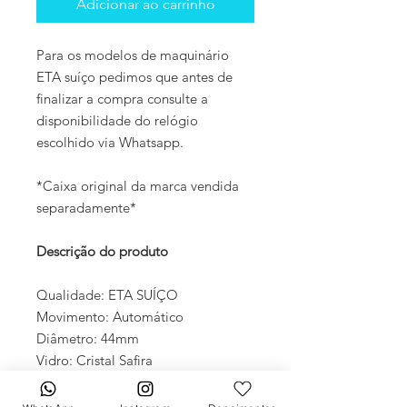
Adicionar ao carrinho
Para os modelos de maquinário
ETA suíço pedimos que antes de
finalizar a compra consulte a
disponibilidade do relógio
escolhido via Whatsapp.
*Caixa original da marca vendida
separadamente*
Descrição do produto
Qualidade: ETA SUÍÇO
Movimento: Automático
Diâmetro: 44mm
Vidro: Cristal Safira
Crono: 100 % funcional
Caixa: Aço inox