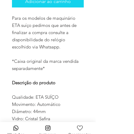
Adicionar ao carrinho
Para os modelos de maquinário
ETA suíço pedimos que antes de
finalizar a compra consulte a
disponibilidade do relógio
escolhido via Whatsapp.
*Caixa original da marca vendida
separadamente*
Descrição do produto
Qualidade: ETA SUÍÇO
Movimento: Automático
Diâmetro: 44mm
Vidro: Cristal Safira
Crono: 100 % funcional
Caixa: Aço inox