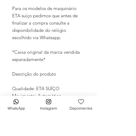
Para os modelos de maquinário
ETA suíço pedimos que antes de
finalizar a compra consulte a
disponibilidade do relógio
escolhido via Whatsapp.
*Caixa original da marca vendida
separadamente*
Descrição do produto
Qualidade: ETA SUÍÇO
Movimento: Automático
Diâmetro: 41mm
WhatsApp
Instagram
Depoimentos
Vidro: Cristal Safira
Crono: 100 % funcional
Caixa: Aço inox
Pulseira: Borracha