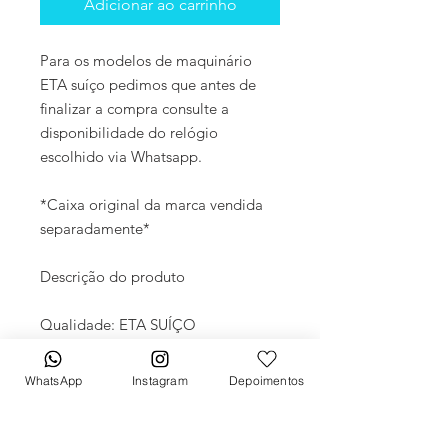
Adicionar ao carrinho
Para os modelos de maquinário
ETA suíço pedimos que antes de
finalizar a compra consulte a
disponibilidade do relógio
escolhido via Whatsapp.
*Caixa original da marca vendida
separadamente*
Descrição do produto
Qualidade: ETA SUÍÇO
Movimento: Automático
Diâmetro: 41mm
WhatsApp
Instagram
Depoimentos
Vidro: Cristal Safira
Crono: 100 % funcional
Caixa: Carbono